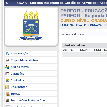
UFPI ›
SIGAA - Sistema Integrado de Gestão de Atividades Ac
PARFOR - EDUCAÇÃO 
PARFOR - Segunda L
CURSO NÍVEL GRADU
PLANO NACIONAL DE FORMAÇAO DE
Alunos Ativos
Matrícula
Aluno
201119661
FERNANDO TORRES DA 
Apresentação
Corpo Administrativo
Alunos Ativos
Calendário
Currículos
Documentos
Turmas
Trab. de Conclusão de Curso