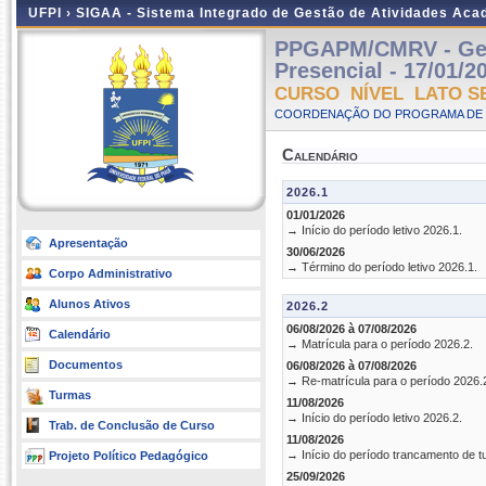
UFPI ›
SIGAA - Sistema Integrado de Gestão de Atividades Ac
PPGAPM/CMRV - Gestã
Presencial - 17/01/2
CURSO NÍVEL LATO S
COORDENAÇÃO DO PROGRAMA DE P
Calendário
2026.1
01/01/2026
→ Início do período letivo 2026.1.
Apresentação
30/06/2026
→ Término do período letivo 2026.1.
Corpo Administrativo
Alunos Ativos
2026.2
06/08/2026 à 07/08/2026
Calendário
→ Matrícula para o período 2026.2.
Documentos
06/08/2026 à 07/08/2026
→ Re-matrícula para o período 2026.
Turmas
11/08/2026
→ Início do período letivo 2026.2.
Trab. de Conclusão de Curso
11/08/2026
→ Início do período trancamento de t
Projeto Político Pedagógico
25/09/2026