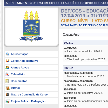
UFPI ›
SIGAA - Sistema Integrado de Gestão de Atividades Ac
DEF/CCS - EDUCAÇÃ
12/04/2019 a 31/01/2
CURSO NÍVEL LATO S
DEPARTAMENTO DE EDUCAÇÃO FÍSI
Calendário
2026.1
01/01/2026
→ Início do período letivo 2026.1.
Apresentação
30/06/2026
→ Término do período letivo 2026.1.
Corpo Administrativo
Alunos Ativos
2026.2
06/08/2026 à 07/08/2026
Calendário
→ Matrícula para o período 2026.2.
Documentos
06/08/2026 à 07/08/2026
→ Re-matrícula para o período 2026.
Turmas
11/08/2026
→ Início do período letivo 2026.2.
Trab. de Conclusão de Curso
11/08/2026
→ Início do período trancamento de t
Projeto Político Pedagógico
25/09/2026