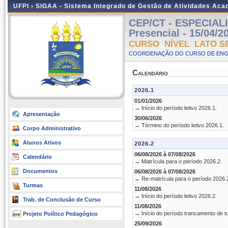
UFPI ›
SIGAA - Sistema Integrado de Gestão de Atividades Ac
CEP/CT - ESPECIAL
Presencial - 15/04/2
CURSO NÍVEL LATO S
COORDENAÇÃO DO CURSO DE ENGE
Calendário
2026.1
01/01/2026
→ Início do período letivo 2026.1.
Apresentação
30/06/2026
→ Término do período letivo 2026.1.
Corpo Administrativo
Alunos Ativos
2026.2
06/08/2026 à 07/08/2026
Calendário
→ Matrícula para o período 2026.2.
Documentos
06/08/2026 à 07/08/2026
→ Re-matrícula para o período 2026.
Turmas
11/08/2026
→ Início do período letivo 2026.2.
Trab. de Conclusão de Curso
11/08/2026
→ Início do período trancamento de t
Projeto Político Pedagógico
25/09/2026