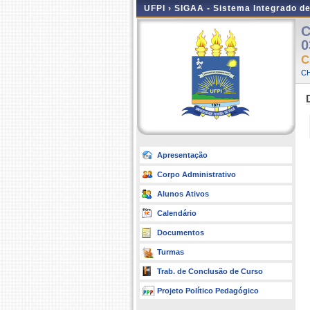
UFPI ›
SIGAA - Sistema Integrado d
C
0
C
CH
Apresentação
Corpo Administrativo
Alunos Ativos
Calendário
Documentos
Turmas
Trab. de Conclusão de Curso
Projeto Político Pedagógico