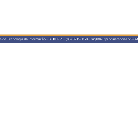
 de Tecnologia da Informação - STI/UFPI - (86) 3215-1124 | sigjb04.ufpi.br.instancia1
vSIGA