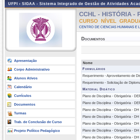
UFPI ›
SIGAA - Sistema Integrado de Gestão de Atividades Ac
CCHL - HISTÓRIA - P
CURSO NÍVEL GRADU
CENTRO DE CIENCIAS HUMANAS E L
Documentos
Apresentação
Nome
Formulários
Corpo Administrativo
Requerimento - Aproveitamento de Dis
Alunos Ativos
Requerimento - Solicitação de Diplom
Calendário
Material Didático
Currículos
Plano de Disciplina - Obrigatória - 
Plano de Disciplina - Obrigatória - D
Documentos
Plano de Disciplina - Obrigatória - DH 
Turmas
Plano de Disciplina - Obrigatória - DH 
Trab. de Conclusão de Curso
Plano de Disciplina - Obrigatória - DH 
Plano de Disciplina - Obrigatória - DH
Projeto Político Pedagógico
Plano de Disciplina - Obrigatória - DH