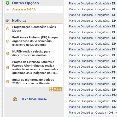
Outras Opções
Plano de Disciplina - Obrigatória - DH 
Plano de Disciplina - Obrigatória - DH
Acessar o SIGAA
Plano de Disciplina - Obrigatória - DH
Notícias
Plano de Disciplina - Obrigatória - DH
Plano de Disciplina - Obrigatória - DH 
Programação Centenário Clóvis
Moura
Plano de Disciplina - Obrigatória - DH 
Profª Áurea Pinheiro (DH) integra
Plano de Disciplina - Obrigatória - DH 
organização do VI Seminário
Plano de Disciplina - Obrigatória - DH -
Brasileiro de Museologia
Plano de Disciplina - Obrigatória - DH
NUPEM realiza seleção para
discentes extencionistas
Plano de Disciplina - Obrigatória - D
Plano de Disciplina - Obrigatória - D
Projeto de Extensão Saberes e
Fazeres Afro-Indígenas realiza
Plano de Disciplina - Obrigatória - DH
visitas técnicas em comunidades
Plano de Disciplina - Obrigatória - DH
quilombolas e indígenas do Piauí
Plano de Disciplina - Obrigatória - DH
Edital de monitoria do período
2025.1 do curso de História
Plano de Disciplina - Obrigatória - DH 
Plano de Disciplina - Obrigatória - DH 
Plano de Disciplina - Obrigatória - D
Ir ao Menu Principal
Plano de Disciplina - Obrigatória - D
Plano de Disciplina - Obrigatória - D
Plano de Disciplina - Optativa - DH - 