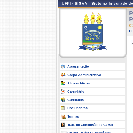
UFPI ›
SIGAA - Sistema Integrado d
P
P
C
P
Apresentação
Corpo Administrativo
Alunos Ativos
Calendário
Currículos
Documentos
Turmas
Trab. de Conclusão de Curso