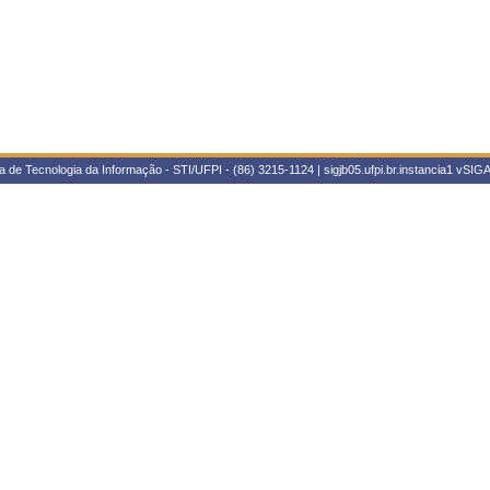
 de Tecnologia da Informação - STI/UFPI - (86) 3215-1124 | sigjb05.ufpi.br.instancia1
vSIGA