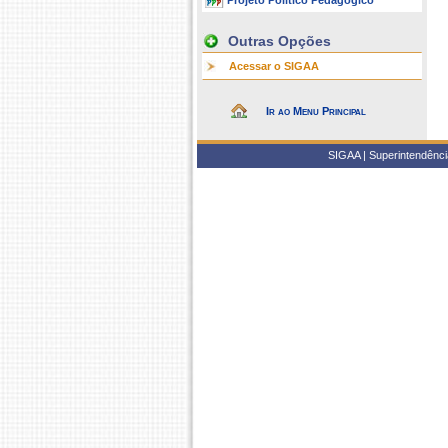
Projeto Político Pedagógico
Outras Opções
Acessar o SIGAA
Ir ao Menu Principal
SIGAA | Superintendência