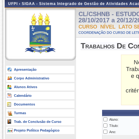
UFPI ›
SIGAA - Sistema Integrado de Gestão de Atividades Ac
CL/CSHNB - ESTUDOS
28/10/2017 a 20/12/2
CURSO NÍVEL LATO S
COORDENAÇÃO DO CURSO DE LETR
Trabalhos De Co
N
Trab
Apresentação
e 
Corpo Administrativo
Alunos Ativos
crit
Calendário
Documentos
Turmas
Aluno:
Trab. de Conclusão de Curso
Título:
Projeto Político Pedagógico
Ano: