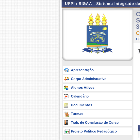
UFPI ›
SIGAA - Sistema Integrado d
C
S
3
C
C
Apresentação
Corpo Administrativo
Alunos Ativos
Calendário
Documentos
Turmas
Trab. de Conclusão de Curso
Projeto Político Pedagógico