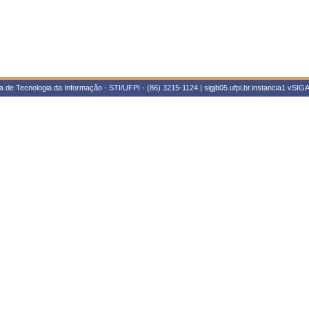
 de Tecnologia da Informação - STI/UFPI - (86) 3215-1124 | sigjb05.ufpi.br.instancia1
vSIGA