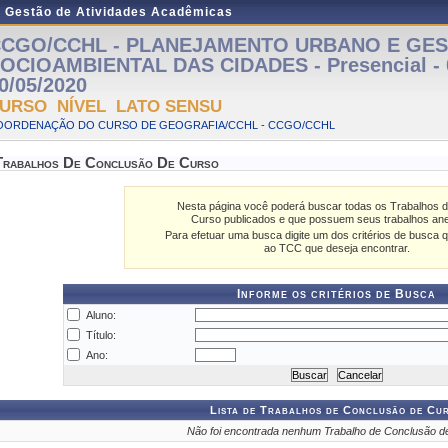
e Gestão de Atividades Acadêmicas
CGO/CCHL - PLANEJAMENTO URBANO E GE
OCIOAMBIENTAL DAS CIDADES - Presencial - 0
0/05/2020
URSO NÍVEL LATO SENSU
OORDENAÇÃO DO CURSO DE GEOGRAFIA/CCHL - CCGO/CCHL
Trabalhos De Conclusão De Curso
Nesta página você poderá buscar todas os Trabalhos 
Curso publicados e que possuem seus trabalhos an
Para efetuar uma busca digite um dos critérios de busca q
ao TCC que deseja encontrar.
Informe os critérios de Busca
Aluno:
Título:
Ano:
Lista de Trabalhos de Conclusão de Cu
Não foi encontrada nenhum Trabalho de Conclusão d