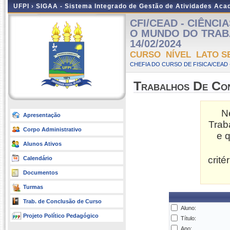
UFPI ›
SIGAA - Sistema Integrado de Gestão de Atividades Ac
CFI/CEAD - CIÊNC
O MUNDO DO TRABALH
14/02/2024
CURSO NÍVEL LATO S
CHEFIA DO CURSO DE FISICA/CEAD 
Trabalhos De Co
N
Apresentação
Trab
Corpo Administrativo
e 
Alunos Ativos
crit
Calendário
Documentos
Turmas
Trab. de Conclusão de Curso
Aluno:
Projeto Político Pedagógico
Título:
Ano: