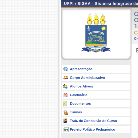
UFPI ›
SIGAA - Sistema Integrado d
C
O
1
C
CH
Apresentação
Corpo Administrativo
Alunos Ativos
Calendário
Documentos
Turmas
Trab. de Conclusão de Curso
Projeto Político Pedagógico