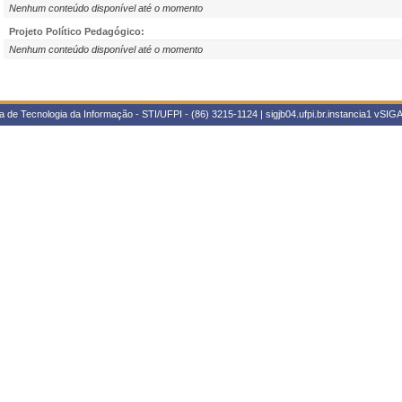
Nenhum conteúdo disponível até o momento
Projeto Político Pedagógico:
Nenhum conteúdo disponível até o momento
 de Tecnologia da Informação - STI/UFPI - (86) 3215-1124 | sigjb04.ufpi.br.instancia1
vSIGA