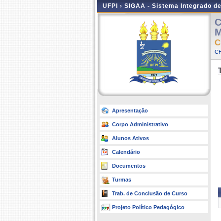
UFPI ›
SIGAA - Sistema Integrado d
C
M
C
CH
Apresentação
Corpo Administrativo
Alunos Ativos
Calendário
Documentos
Turmas
Trab. de Conclusão de Curso
Projeto Político Pedagógico