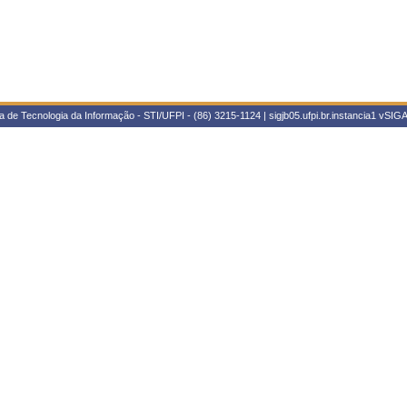
 de Tecnologia da Informação - STI/UFPI - (86) 3215-1124 | sigjb05.ufpi.br.instancia1
vSIGA