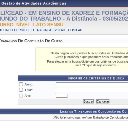
e Gestão de Atividades Acadêmicas
LI/CEAD - EM ENSINO DE XADREZ E FORMAÇ
UNDO DO TRABALHO - A Distância - 03/05/2022
URSO NÍVEL LATO SENSU
EFIA DO CURSO DE LETRAS INGLES/CEAD - CLI/CEAD
Trabalhos De Conclusão De Curso
Nesta página você poderá buscar todas os Trabalhos 
Curso publicados e que possuem seus trabalhos an
Para efetuar uma busca digite um dos critérios de busca q
ao TCC que deseja encontrar.
Informe os critérios de Busca
Aluno:
Título:
Ano:
Lista de Trabalhos de Conclusão de Cu
Não foi encontrada nenhum Trabalho de Conclusão d