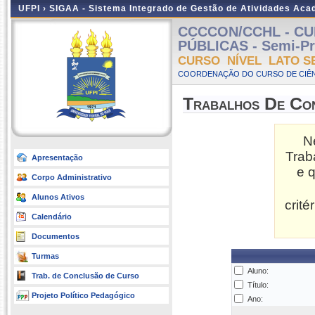
UFPI ›
SIGAA - Sistema Integrado de Gestão de Atividades Ac
CCCCON/CCHL - CU
PÚBLICAS - Semi-Pre
CURSO NÍVEL LATO S
COORDENAÇÃO DO CURSO DE CIÊN
Trabalhos De Co
N
Trab
Apresentação
e 
Corpo Administrativo
Alunos Ativos
crit
Calendário
Documentos
Turmas
Aluno:
Trab. de Conclusão de Curso
Título:
Projeto Político Pedagógico
Ano: