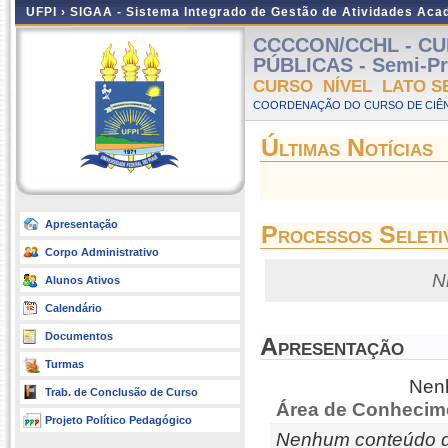
UFPI ›
SIGAA - Sistema Integrado de Gestão de Atividades Ac
CCCCON/CCHL - CU
PÚBLICAS - Semi-Pre
CURSO NÍVEL LATO S
COORDENAÇÃO DO CURSO DE CIÊN
Últimas Notícias
Apresentação
Processos Seleti
Corpo Administrativo
N
Alunos Ativos
Calendário
Documentos
Apresentação
Turmas
Nenh
Trab. de Conclusão de Curso
Área de Conhecim
Projeto Político Pedagógico
Nenhum conteúdo d