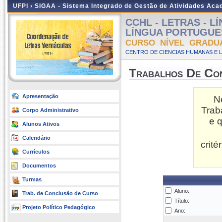
UFPI ›
SIGAA - Sistema Integrado de Gestão de Atividades Ac
CCHL - LETRAS - 
LÍNGUA PORTUGUESA 
CURSO NÍVEL GRADU
CENTRO DE CIENCIAS HUMANAS E L
Trabalhos De Co
Apresentação
N
Trab
Corpo Administrativo
e 
Alunos Ativos
Calendário
crit
Currículos
Documentos
Turmas
Aluno:
Trab. de Conclusão de Curso
Título:
Projeto Político Pedagógico
Ano: