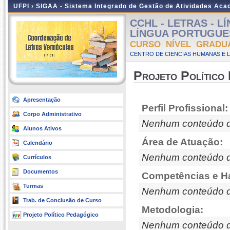
UFPI ›
SIGAA - Sistema Integrado de Gestão de Atividades Ac
CCHL - LETRAS - 
LÍNGUA PORTUGUESA 
CURSO NÍVEL GRADU
CENTRO DE CIENCIAS HUMANAS E L
Projeto Político
Apresentação
Perfil Profissional:
Corpo Administrativo
Nenhum conteúdo d
Alunos Ativos
Área de Atuação:
Calendário
Nenhum conteúdo d
Currículos
Documentos
Competências e Ha
Turmas
Nenhum conteúdo d
Trab. de Conclusão de Curso
Metodologia:
Projeto Político Pedagógico
Nenhum conteúdo d