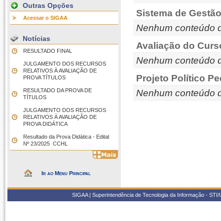
Outras Opções
Sistema de Gestão
Acessar o SIGAA
Nenhum conteúdo d
Notícias
Avaliação do Curs
RESULTADO FINAL
Nenhum conteúdo d
JULGAMENTO DOS RECURSOS
RELATIVOS À AVALIAÇÃO DE
Projeto Político P
PROVA TÍTULOS
RESULTADO DA PROVA DE
Nenhum conteúdo d
TÍTULOS
JULGAMENTO DOS RECURSOS
RELATIVOS À AVALIAÇÃO DE
PROVA DIDÁTICA
Resultado da Prova Didática - Edital
Nº 23/2025  CCHL
Ir ao Menu Principal
SIGAA | Superintendência de Tecnologia da Informação - STI/UF