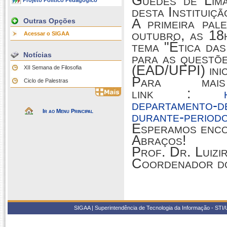
Guedes de Lim
Projeto Político Pedagógico
desta Instituiç
A primeira pal
Outras Opções
outubro, as 18
Acessar o SIGAA
tema "Ética das
Notícias
para as questõe
(EAD/UFPI) inic
XII Semana de Filosofia
Para mai
Ciclo de Palestras
link
:
departamento-de
Ir ao Menu Principal
durante-periodo
Esperamos enco
Abraços!
Prof. Dr. Luizir
Coordenador do
SIGAA | Superintendência de Tecnologia da Informação - STI/UF