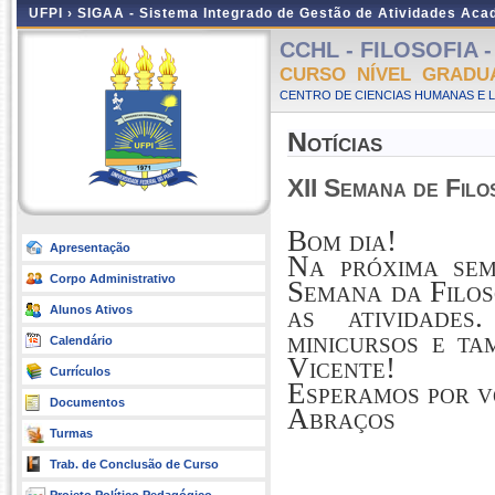
UFPI ›
SIGAA - Sistema Integrado de Gestão de Atividades Ac
CCHL - FILOSOFIA - 
CURSO NÍVEL GRADU
CENTRO DE CIENCIAS HUMANAS E L
Notícias
XII Semana de Filo
Bom dia!
Apresentação
Na próxima sem
Corpo Administrativo
Semana da Filos
as atividades
Alunos Ativos
minicursos e t
Calendário
Vicente!
Currículos
Esperamos por v
Documentos
Abraços
Turmas
Trab. de Conclusão de Curso