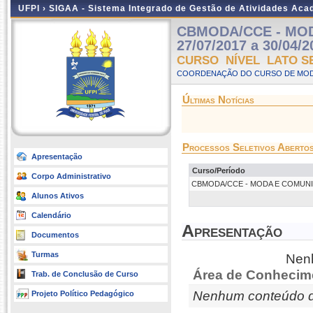
UFPI ›
SIGAA - Sistema Integrado de Gestão de Atividades Ac
CBMODA/CCE - MODA
27/07/2017 a 30/04/2
CURSO NÍVEL LATO S
COORDENAÇÃO DO CURSO DE MODA 
Últimas Notícias
Processos Seletivos Aberto
Apresentação
Curso/Período
Corpo Administrativo
CBMODA/CCE - MODA E COMUNICAÇÃO
Alunos Ativos
Calendário
Apresentação
Documentos
Turmas
Nenh
Área de Conhecim
Trab. de Conclusão de Curso
Nenhum conteúdo d
Projeto Político Pedagógico