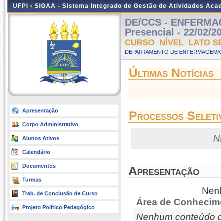
UFPI ›
SIGAA - Sistema Integrado de Gestão de Atividades Ac
DE/CCS - ENFERMA
Presencial - 22/02/2
CURSO NÍVEL LATO S
DEPARTAMENTO DE ENFERMAGEM/C
Últimas Notícias
Apresentação
Processos Seleti
Corpo Administrativo
N
Alunos Ativos
Calendário
Documentos
Apresentação
Turmas
Nenh
Trab. de Conclusão de Curso
Área de Conhecim
Projeto Político Pedagógico
Nenhum conteúdo d