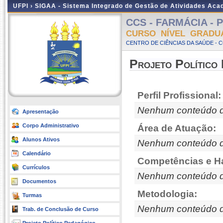
UFPI ›
SIGAA - Sistema Integrado de Gestão de Atividades Ac
CCS - FARMÁCIA - Pr
CURSO NÍVEL GRADU
CENTRO DE CIÊNCIAS DA SAÚDE - 
Projeto Político
Perfil Profissional:
Nenhum conteúdo d
Apresentação
Corpo Administrativo
Área de Atuação:
Alunos Ativos
Nenhum conteúdo d
Calendário
Competências e Ha
Currículos
Nenhum conteúdo d
Documentos
Metodologia:
Turmas
Nenhum conteúdo d
Trab. de Conclusão de Curso