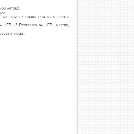
o do autor3
ador
 na primeira página com as seguintes
la UFPI; 3 Professor da UFPI, mestre,
uguês e inglês.