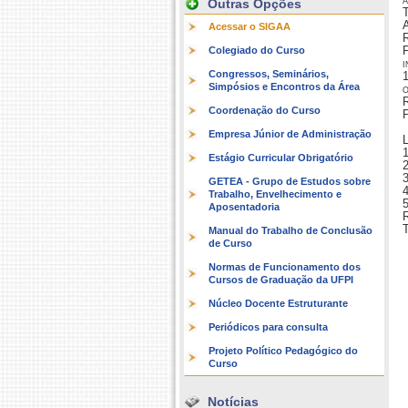
Outras Opções
T
Acessar o SIGAA
R
Colegiado do Curso
Congressos, Seminários,
Simpósios e Encontros da Área
o
R
Coordenação do Curso
P
Empresa Júnior de Administração
Estágio Curricular Obrigatório
GETEA - Grupo de Estudos sobre
4
Trabalho, Envelhecimento e
5
Aposentadoria
R
Manual do Trabalho de Conclusão
de Curso
Normas de Funcionamento dos
Cursos de Graduação da UFPI
Núcleo Docente Estruturante
Periódicos para consulta
Projeto Político Pedagógico do
Curso
Notícias