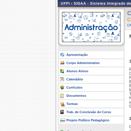
UFPI ›
SIGAA - Sistema Integrado d
C
C
C
Apresentação
Corpo Administrativo
P
Alunos Ativos
O
Calendário
E
Currículos
M
T
Documentos
b
Turmas
O
Trab. de Conclusão de Curso
Projeto Político Pedagógico
à