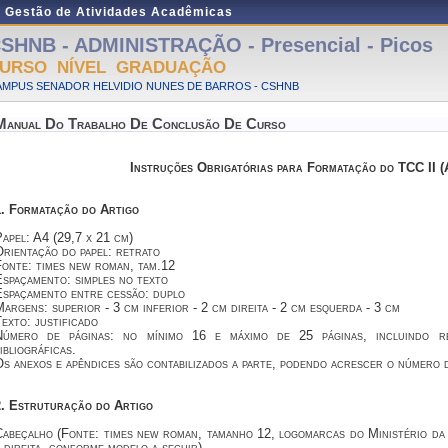
e Gestão de Atividades Acadêmicas
SHNB - ADMINISTRAÇÃO - Presencial - Picos
URSO NÍVEL GRADUAÇÃO
AMPUS SENADOR HELVIDIO NUNES DE BARROS - CSHNB
Manual Do Trabalho De Conclusão De Curso
Instruções Obrigatórias para Formatação do TCC II (A
1. Formatação do Artigo
apel: A4 (29,7 x 21 cm)
rientação do papel: retrato
Fonte: times new roman, tam.12
spaçamento: simples no texto
Espaçamento entre cessão: duplo
argens: superior - 3 cm inferior - 2 cm direita - 2 cm esquerda - 3 cm
exto: justificado
Número de páginas: no mínimo 16 e máximo de 25 páginas, incluindo re
ibliográficas.
s anexos e apêndices são contabilizados a parte, podendo acrescer o número d
2. Estruturação do Artigo
Cabeçalho (Fonte: times new roman, tamanho 12, logomarcas do Ministério d
 direita, conforme modelo a seguir)