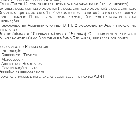
ítulo (Fonte 12, com primeiras letras das palavras em maiúsculo, negrito)
Autores: nome completo do autor1 , nome completo do autor2 , nome complet
essalta-se que os autores 1 e 2 são os alunos e o autor 3 o professor orient
Fonte: tamanho 11 times new roman, normal; Deve conter nota de rodapé
informações:
1 graduando em Administração pela UFPI; 2 graduando em Administração pe
rientador.
esumo (mínimo de 10 linhas e máximo de 15 linhas). O resumo deve ser em port
alavras-chave: mínimo 3 palavras e máximo 5 palavras, separadas por ponto.
Logo abaixo do Resumo segue:
1 Introdução
2 Referencial Teórico
3 Metodologia
 Análise dos Resultados
 Considerações Finais
eferências bibliográficas
Todas as citações e referências devem seguir o padrão ABNT