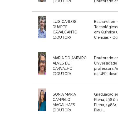
(DOUTOR)
Doutorado em 
LUIS CARLOS
Bacharel em 
DUARTE
Tecnológicas 
CAVALCANTE
em Química (
(DOUTOR)
Ciências - Quí
MARIA DO AMPARO
Doutorado em 
ALVES DE
Universidade 
CARVALHO
professora A
(DOUTOR)
da UFPI desde
SONIA MARIA
Graduação em
CAMPELO
Plena; 1981) 
MAGALHAES
Plena; 1988),
(DOUTOR)
Piauí ...