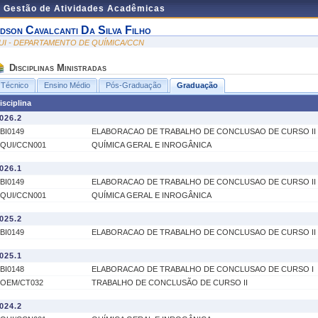
e Gestão de Atividades Acadêmicas
dson Cavalcanti Da Silva Filho
UI - DEPARTAMENTO DE QUÍMICA/CCN
Disciplinas Ministradas
Técnico
Ensino Médio
Pós-Graduação
Graduação
isciplina
026.2
BI0149
ELABORACAO DE TRABALHO DE CONCLUSAO DE CURSO II
QUI/CCN001
QUÍMICA GERAL E INROGÂNICA
026.1
BI0149
ELABORACAO DE TRABALHO DE CONCLUSAO DE CURSO II
QUI/CCN001
QUÍMICA GERAL E INROGÂNICA
025.2
BI0149
ELABORACAO DE TRABALHO DE CONCLUSAO DE CURSO II
025.1
BI0148
ELABORACAO DE TRABALHO DE CONCLUSAO DE CURSO I
OEM/CT032
TRABALHO DE CONCLUSÃO DE CURSO II
024.2