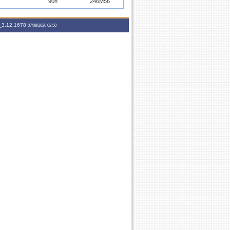
90h
246M56
60h
7M3456
60h
7M3456
3.12.1678
07/08/2026 02:50
90h
6M3456 5T56
90h
246T56
90h
24T56 6N12
90h
246M34
90h
24M34 6M56
60h
7M3456
60h
5T3456
60h
46T56
60h
35T34
60h
7M3456
60h
7M3456