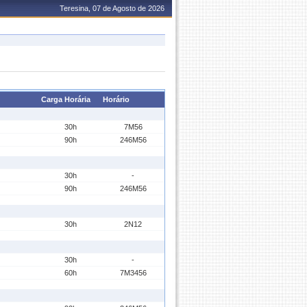
Teresina, 07 de Agosto de 2026
Carga Horária
Horário
30h
7M56
90h
246M56
30h
-
90h
246M56
30h
2N12
30h
-
60h
7M3456