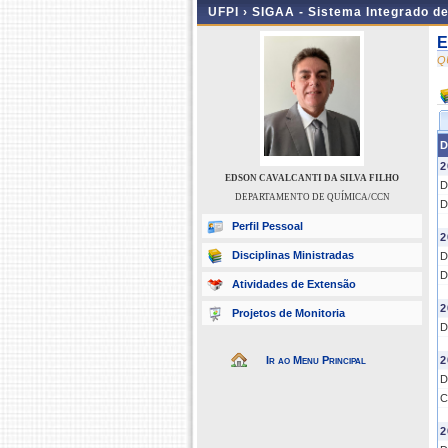
UFPI ›
SIGAA - Sistema Integrado d
E
Q
D
2
EDSON CAVALCANTI DA SILVA FILHO
D
DEPARTAMENTO DE QUÍMICA/CCN
D
Perfil Pessoal
2
Disciplinas Ministradas
D
D
Atividades de Extensão
2
Projetos de Monitoria
D
Ir ao Menu Principal
2
D
C
2