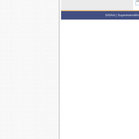
D
C
C
SIGAA | Superintendênci
2
D
2
D
D
2
D
D
C
2
C
2
D
2
D
C
C