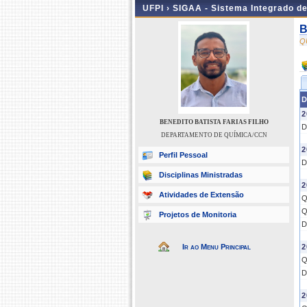
UFPI ›
SIGAA - Sistema Integrado d
B
Q
D
2
BENEDITO BATISTA FARIAS FILHO
D
DEPARTAMENTO DE QUÍMICA/CCN
2
Perfil Pessoal
D
Disciplinas Ministradas
2
Atividades de Extensão
Q
Q
Projetos de Monitoria
D
Ir ao Menu Principal
2
Q
D
2