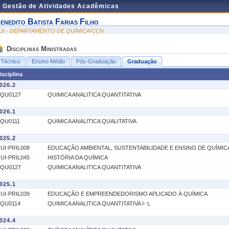
e Gestão de Atividades Acadêmicas
enedito Batista Farias Filho
UI - DEPARTAMENTO DE QUÍMICA/CCN
Disciplinas Ministradas
Técnico
Ensino Médio
Pós-Graduação
Graduação
isciplina
026.2
QU0127
QUIMICA ANALITICA QUANTITATIVA
026.1
QU0111
QUIMICA ANALITICA QUALITATIVA
025.2
UI-PRIL008
EDUCAÇÃO AMBIENTAL, SUSTENTABILIDADE E ENSINO DE QUÍMIC
UI-PRIL045
HISTÓRIA DA QUÍMICA
QU0127
QUIMICA ANALITICA QUANTITATIVA
025.1
UI-PRIL039
EDUCAÇÃO E EMPREENDEDORISMO APLICADO À QUÍMICA
QU0114
QUIMICA ANALITICA QUANTITATIVA I- L
024.4