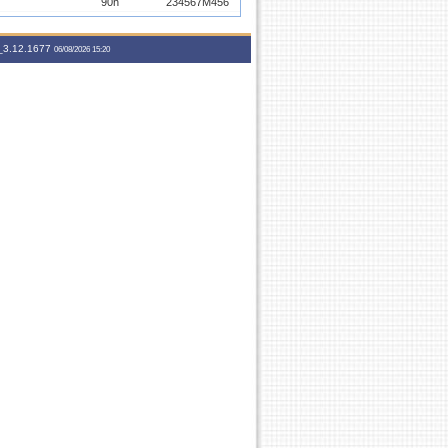
90h
234567M456
60h
234567T56
3.12.1677
06/08/2026 15:20
60h
4567M5
90h
35N123
45h
7T345
90h
2T34 4T3456
120h
24M3456
90h
4T56 4N1234
45h
7M345
90h
35N123
45h
7M56 7T1
45h
7M345
90h
2T34 4T3456
120h
24M3456
45h
7T234
45h
7M123456