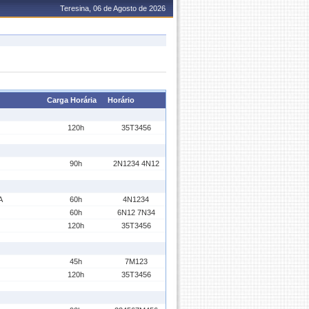
Teresina, 06 de Agosto de 2026
Carga Horária
Horário
120h
35T3456
90h
2N1234 4N12
A
60h
4N1234
60h
6N12 7N34
120h
35T3456
45h
7M123
120h
35T3456