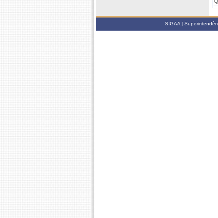
Q
Q
SIGAA | Superintendênci
2
Q
D
D
2
D
D
Q
D
2
D
D
D
2
D
D
D
D