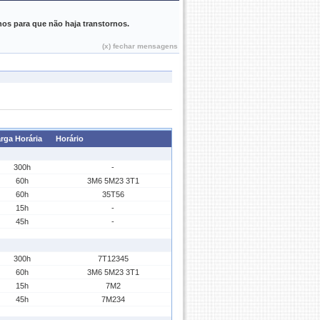
Teresina, 07 de Agosto de 2026
hos para que não haja transtornos.
(x) fechar mensagens
rga Horária
Horário
300h
-
60h
3M6 5M23 3T1
60h
35T56
15h
-
45h
-
300h
7T12345
60h
3M6 5M23 3T1
15h
7M2
45h
7M234