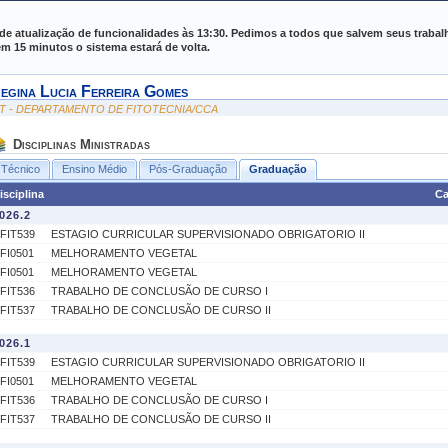
e Gestão de Atividades Acadêmicas
de atualização de funcionalidades às 13:30. Pedimos a todos que salvem seus trabal
 15 minutos o sistema estará de volta.
egina Lucia Ferreira Gomes
IT - DEPARTAMENTO DE FITOTECNIA/CCA
Disciplinas Ministradas
Técnico
Ensino Médio
Pós-Graduação
Graduação
isciplina
Ca
026.2
FIT539
ESTAGIO CURRICULAR SUPERVISIONADO OBRIGATORIO II
FI0501
MELHORAMENTO VEGETAL
FI0501
MELHORAMENTO VEGETAL
FIT536
TRABALHO DE CONCLUSÃO DE CURSO I
FIT537
TRABALHO DE CONCLUSÃO DE CURSO II
026.1
FIT539
ESTAGIO CURRICULAR SUPERVISIONADO OBRIGATORIO II
FI0501
MELHORAMENTO VEGETAL
FIT536
TRABALHO DE CONCLUSÃO DE CURSO I
FIT537
TRABALHO DE CONCLUSÃO DE CURSO II