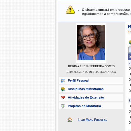
UFPI ›
SIGAA - Sistema Integrado d
O sistema entrará em processo 
Agradecemos a compreensão, em
R
F
D
2
REGINA LUCIA FERREIRA GOMES
D
DEPARTAMENTO DE FITOTECNIA/CCA
D
D
Perfil Pessoal
D
Disciplinas Ministradas
D
Atividades de Extensão
2
Projetos de Monitoria
D
D
D
Ir ao Menu Principal
D