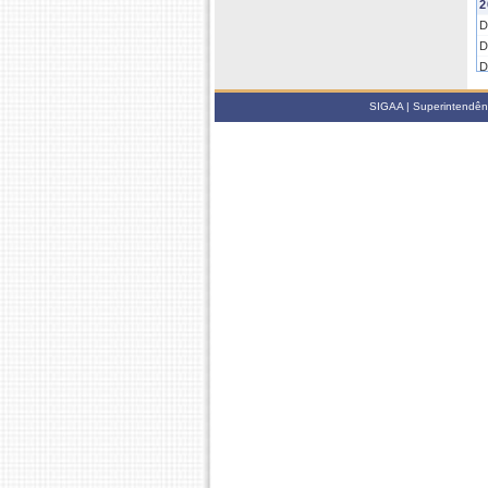
2
D
D
D
D
SIGAA | Superintendênci
2
D
D
D
D
D
D
2
D
D
D
D
D
2
D
D
D