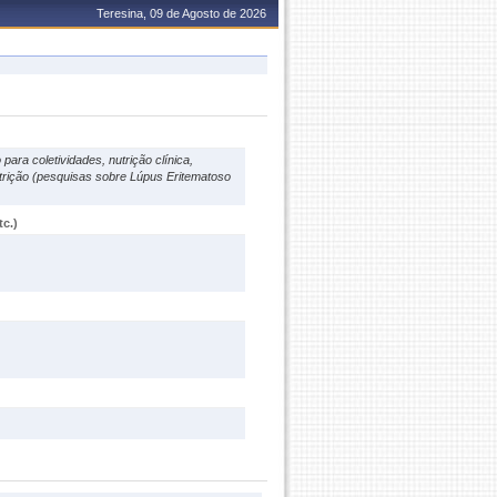
Teresina, 09 de Agosto de 2026
ara coletividades, nutrição clínica,
nutrição (pesquisas sobre Lúpus Eritematoso
c.)