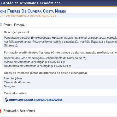
e Gestão de Atividades Acadêmicas
vone Freires De Oliveira Costa Nunes
UT - DEPARTAMENTO DE NUTRIÇÃO/CCS
Perfil Pessoal
Descrição pessoal
Pesquisadora sobre: Envelhecimento Humano, estado nutricional, antropometria, nutrição p
nutrição experimental (Micronutrientes-cálcio e vitamina D), nutrição Esportiva e imuno
Sistêmico).
Formação acadêmica/profissional (Onde obteve os títulos, atuação profissional, et
Docente do Curso de Nutrição (Departamento de Nutrição-UFPI).
Mestre em Alimentos e Nutrição (PPGAN-UFPI)
Doutoranda em Alimentos e Nutrição (PPGAN-UFPI)
Áreas de Interesse
(áreas de interesse de ensino e pesquisa)
Interdisciplinar
Ciência de Alimentos
Nutrição
Currículo Lattes:
http://lattes.cnpq.br/2943279159242665
Formação Acadêmica