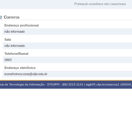
Formação acadêmica não cadastrada
Contatos
Endereço profissional
não informado
Sala
não informado
Telefone/Ramal
5863
Endereço eletrônico
ivonefreirescosta@ufpi.edu.br
a de Tecnologia da Informação - STI/UFPI - (86) 3215-1124 | sigjb05.ufpi.br.instancia1
vSIGAA_