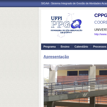
SIGAA - Sistema Integrado de Gestão de Atividades Ac
CPP
COORD
UNIVER
http://www
Programa
Ensino
Calendário
Processos 
Apresentação