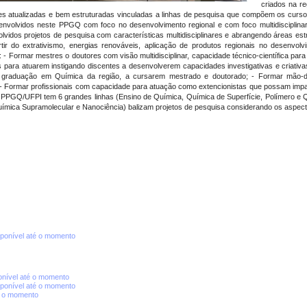
criados na r
res atualizadas e bem estruturadas vinculadas a linhas de pesquisa que compõem os curs
envolvidos neste PPGQ com foco no desenvolvimento regional e com foco multidisciplin
lvidos projetos de pesquisa com características multidisciplinares e abrangendo áreas estr
tir do extrativismo, energias renováveis, aplicação de produtos regionais no desenvol
 Formar mestres o doutores com visão multidisciplinar, capacidade técnico-científica para
dos para atuarem instigando discentes a desenvolverem capacidades investigativas e criativ
e graduação em Química da região, a cursarem mestrado e doutorado; - Formar mão-de
 Formar profissionais com capacidade para atuação como extencionistas que possam impa
os, PPGQ/UFPI tem 6 grandes linhas (Ensino de Química, Química de Superfície, Polímero e 
ímica Supramolecular e Nanociência) balizam projetos de pesquisa considerando os aspectos 
ponível até o momento
nível até o momento
ponível até o momento
é o momento