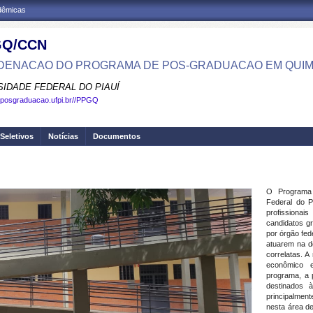
adêmicas
GQ/CCN
ENACAO DO PROGRAMA DE POS-GRADUACAO EM QUIM
SIDADE FEDERAL DO PIAUÍ
.posgraduacao.ufpi.br//PPGQ
Seletivos
Notícias
Documentos
O Programa
Federal do P
profissionai
candidatos g
por órgão fed
atuarem na do
correlatas. 
econômico e
programa, a 
destinados à
principalmen
nesta área d