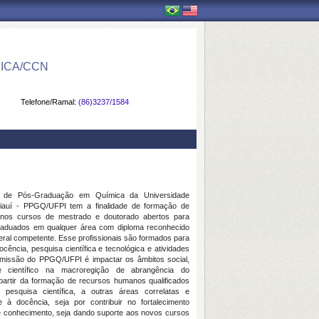
ICA/CCN
Telefone/Ramal:
(86)3237/1584
 de Pós-Graduação em Química da Universidade
iauí - PPGQ/UFPI tem a finalidade de formação de
s nos cursos de mestrado e doutorado abertos para
raduados em qualquer área com diploma reconhecido
eral competente. Esse profissionais são formados para
cência, pesquisa científica e tecnológica e atividades
A missão do PPGQ/UFPI é impactar os âmbitos social,
 científico na macroregição de abrangência do
partir da formação de recursos humanos qualificados
 pesquisa científica, a outras áreas correlatas e
te à docência, seja por contribuir no fortalecimento
e conhecimento, seja dando suporte aos novos cursos