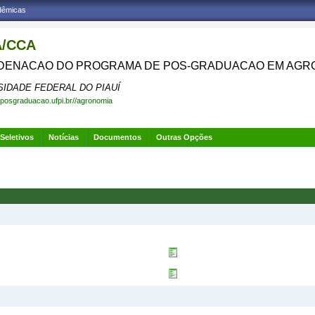
adêmicas
/CCA
ENACAO DO PROGRAMA DE POS-GRADUACAO EM AGR
SIDADE FEDERAL DO PIAUÍ
.posgraduacao.ufpi.br//agronomia
Seletivos
Notícias
Documentos
Outras Opções