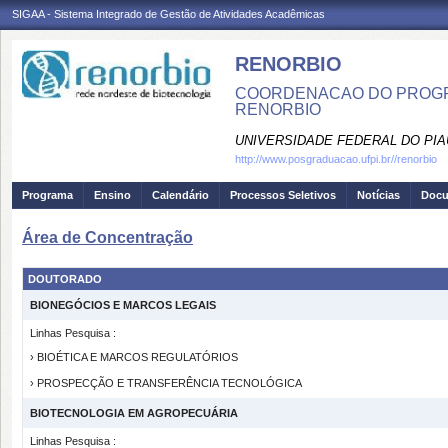
SIGAA - Sistema Integrado de Gestão de Atividades Acadêmicas
RENORBIO
COORDENACAO DO PROGR
RENORBIO
UNIVERSIDADE FEDERAL DO PIA
http://www.posgraduacao.ufpi.br//renorbio
Programa
Ensino
Calendário
Processos Seletivos
Notícias
Doc
Área de Concentração
DOUTORADO
BIONEGÓCIOS E MARCOS LEGAIS
Linhas Pesquisa :
› BIOÉTICA E MARCOS REGULATÓRIOS
› PROSPECÇÃO E TRANSFERÊNCIA TECNOLÓGICA
BIOTECNOLOGIA EM AGROPECUÁRIA
Linhas Pesquisa :