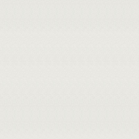
biotecnológico promissor para o desenvolvimento de alimentos funcionais, sustentáveis
da biodiversidade regional, redução de resíduos agroindustriais, melhoria da qualidade 
based. Contudo, recomenda-se a realização deestudos adicionais voltados à otimi
matéria-prima, avaliação da aceitação sensorial em grupos ampliados de consumidores e
MEMBROS DA BANCA:
Externo ao Programa - 1049860 - ANGÉLICA GOMES COELHO
Interno - 423287 - JOSE RIBEIRO DOS SANTOS JUNIOR
Externo ao Programa - 3527935 - LINA CLARA GAYOSO E ALMENDRA IBIAPINA MO
Interno - 1512631 - LIVIO CESAR CUNHA NUNES
Interno - 3342770 - MARCOS ANTONIO PEREIRA DOS SANTOS
Cadastrada em: 21/05/2026