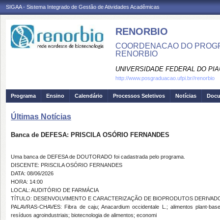
SIGAA - Sistema Integrado de Gestão de Atividades Acadêmicas
RENORBIO
COORDENACAO DO PROGR
RENORBIO
UNIVERSIDADE FEDERAL DO PIA
http://www.posgraduacao.ufpi.br//renorbio
Programa
Ensino
Calendário
Processos Seletivos
Notícias
Doc
Últimas Notícias
Banca de DEFESA: PRISCILA OSÓRIO FERNANDES
Uma banca de DEFESA de DOUTORADO foi cadastrada pelo programa.
DISCENTE: PRISCILA OSÓRIO FERNANDES
DATA: 08/06/2026
HORA: 14:00
LOCAL: AUDITÓRIO DE FARMÁCIA
TÍTULO: DESENVOLVIMENTO E CARACTERIZAÇÃO DE BIOPRODUTOS DERIVADOS DA
PALAVRAS-CHAVES: Fibra de caju; Anacardium occidentale L.; alimentos plant-based;
resíduos agroindustriais; biotecnologia de alimentos; economi