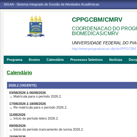
SIGAA - Sistema Integrado de Gestão de Atividades Acadêmicas
CPPGCBM/CMRV
COORDENACAO DO PROGR
BIOMEDICAS/CMRV
UNIVERSIDADE FEDERAL DO PIA
http://www.posgraduacao.ufpi.br//PPGCBM
Programa
Ensino
Calendário
Processos Seletivos
Notícias
Doc
Calendário
2026.2 (VIGENTE)
03/08/2026 à 06/08/2026
→ Matrícula para o período 2026.2.
17/08/2026 à 18/08/2026
→ Re-matrícula para o período 2026.2.
11/08/2026
→ Início do período letivo 2026.2.
09/09/2026
→ Início do período trancamento de turma 2026.2.
15/09/2026