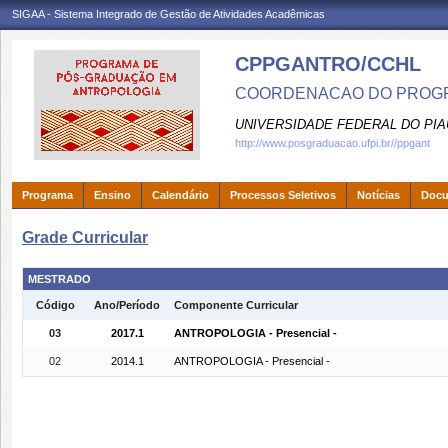
SIGAA - Sistema Integrado de Gestão de Atividades Acadêmicas
CPPGANTRO/CCHL
COORDENACAO DO PROGR
UNIVERSIDADE FEDERAL DO PIA
http://www.posgraduacao.ufpi.br//ppgant
Programa
Ensino
Calendário
Processos Seletivos
Notícias
Doc
Grade Curricular
MESTRADO
Código
Ano/Período
Componente Curricular
03
2017.1
ANTROPOLOGIA - Presencial -
02
2014.1
ANTROPOLOGIA - Presencial -