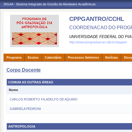
SIGAA - Sistema Integrado de Gestão de Atividades Acadêmicas
CPPGANTRO/CCHL
COORDENACAO DO PROGR
UNIVERSIDADE FEDERAL DO PIA
http://www.posgraduacao.ufpi.br//ppgant
Programa
Ensino
Calendário
Processos Seletivos
Notícias
Doc
Corpo Docente
COMUM AS OUTRAS ÁREAS
Nome
CARLOS ROBERTO FILADELFO DE AQUINO
GABRIELA PEDRONI
ANTROPOLOGIA