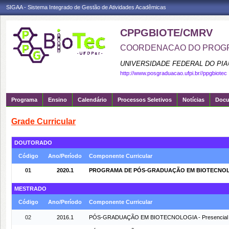
SIGAA - Sistema Integrado de Gestão de Atividades Acadêmicas
CPPGBIOTE/CMRV
COORDENACAO DO PROGR
UNIVERSIDADE FEDERAL DO PIA
http://www.posgraduacao.ufpi.br//ppgbiotec
Programa
Ensino
Calendário
Processos Seletivos
Notícias
Doc
Grade Curricular
DOUTORADO
Código
Ano/Período
Componente Curricular
01
2020.1
PROGRAMA DE PÓS-GRADUAÇÃO EM BIOTECNOLOGI
MESTRADO
Código
Ano/Período
Componente Curricular
02
2016.1
PÓS-GRADUAÇÃO EM BIOTECNOLOGIA - Presencial 