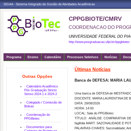
SIGAA - Sistema Integrado de Gestão de Atividades Acadêmicas
CPPGBIOTE/CMRV
COORDENACAO DO PROGR
UNIVERSIDADE FEDERAL DO PIA
http://www.posgraduacao.ufpi.br//ppgbiotec
Programa
Ensino
Calendário
Processos Seletivos
Notícias
Doc
Últimas Notícias
Outras Opções
Banca de DEFESA: MARIA LA
· Calendário Acadêmico
Pós Graduação Stricto
Uma banca de DEFESA de MESTRADO fo
Senso 2024.1 e 2024.2
DISCENTE: MARIA LAURENTINA DE 
· Colegiado / Comissão de
DATA: 29/08/2026
Bolsas
HORA: 14:00
LOCAL: Sala do PPGBiotec
· Coordenação do
TÍTULO: ANÁLISE COMPARATIVA D
PPGBiotec
fagifolia MART: SAZONALIDADE E 
· Documentos para
PALAVRAS-CHAVES: Sazonalidade; Antio
Cadastro de Projeto na