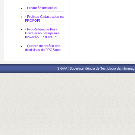
chuvoso) apresentou baixo percentual 
IC50 > 125 μg/mL, enquanto a fraçã
· Produção Intelectual
compatíveis com toxicidade crescente
a análise do resultado observou-se qu
· Projetos Cadastrados na
PROPOPI
Piauí, mostrou-se promissora do ponto 
atividade biológica e potencial cito
· Pró-Reitoria de Pós-
espécie, coletada em outros locais do
Graduação, Pesquisa e
para padronização, elucidação dos m
Inovação - PROPOPI
mais complexos.
· Quadro de horário das
disciplinas do PPGBiotec
MEMBROS DA BANCA:
Presidente - 995.***.***-68 - ALYNE
Externo ao Programa - 1648340 - 
Externo à Instituição - 048.***.***-
SIGAA | Superintendência de Tecnologia da Informaçã
Cadastrada em: 13/Jul/2026