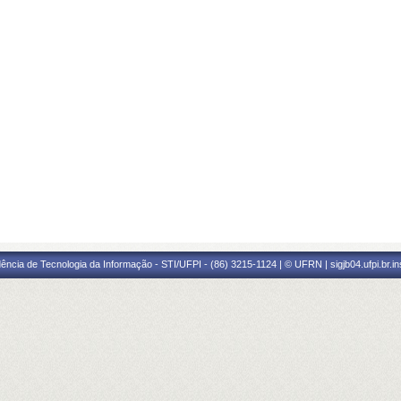
ência de Tecnologia da Informação - STI/UFPI - (86) 3215-1124 | © UFRN | sigjb04.ufpi.br.i