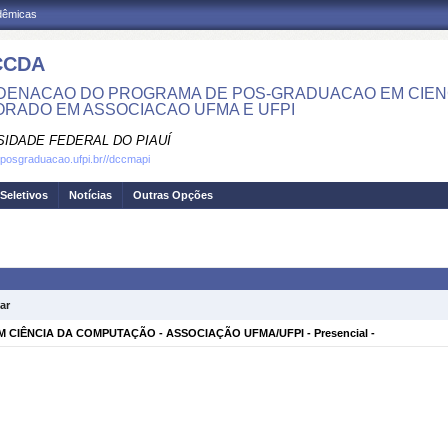
adêmicas
CCDA
ENACAO DO PROGRAMA DE POS-GRADUACAO EM CIENC
RADO EM ASSOCIACAO UFMA E UFPI
SIDADE FEDERAL DO PIAUÍ
.posgraduacao.ufpi.br//dccmapi
Seletivos
Notícias
Outras Opções
ar
CIÊNCIA DA COMPUTAÇÃO - ASSOCIAÇÃO UFMA/UFPI - Presencial -