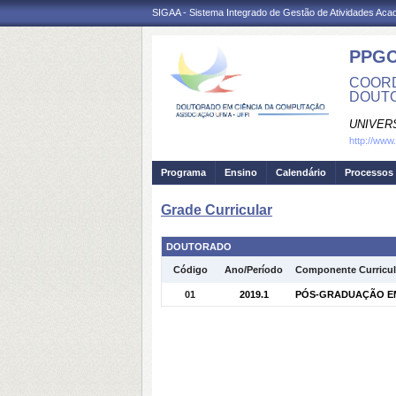
SIGAA - Sistema Integrado de Gestão de Atividades Ac
PPG
COORD
DOUTO
UNIVER
http://www
Programa
Ensino
Calendário
Processos 
Grade Curricular
DOUTORADO
Código
Ano/Período
Componente Curricul
01
2019.1
PÓS-GRADUAÇÃO EM 