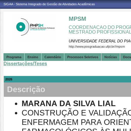
SIGAA - Sistema Integrado de Gestão de Atividades Acadêmicas
MPSM
COORDENACAO DO PROGR
MESTRADO PROFISSIONA
UNIVERSIDADE FEDERAL DO PIA
http://www.posgraduacao.ufpi.br//mpsm
Programa
Ensino
Calendário
Processos Seletivos
Notícias
Doc
Dissertações/Teses
2026
Descrição
MARANA DA SILVA LIAL
CONSTRUÇÃO E VALIDAÇÃ
ENFERMAGEM PARA ORIEN