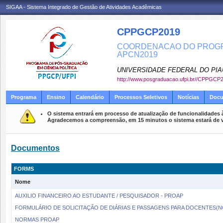
SIGAA - Sistema Integrado de Gestão de Atividades Acadêmicas
CPPGCP2019
COORDENACAO DO PROGRA
APCN2019
UNIVERSIDADE FEDERAL DO PIA
http://www.posgraduacao.ufpi.br//CPPGCP
Programa
Ensino
Calendário
Processos Seletivos
Notícias
Doc
O sistema entrará em processo de atualização de funcionalidades 
Agradecemos a compreensão, em 15 minutos o sistema estará de v
Documentos
FORMS
Nome
AUXILIO FINANCEIRO AO ESTUDANTE / PESQUISADOR - PROAP
FORMULÁRIO DE SOLICITAÇÃO DE DIÁRIAS E PASSAGENS PARA DOCENTES(
NORMAS PROAP