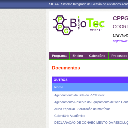
SIGAA - Sistema Integrado de Gestão de Atividades Ac
CPPG
COORD
UNIVER
http://www
Programa
Ensino
Calendário
Processos 
Documentos
OUTROS
Nome
Agendamento da Sala do PPGBiotec
Agendamento/Reserva do Equipamento de web Conf
Aluno Especial - Solicitação de matrícula
Calendário Acadêmico
DECLARAÇÃO DE CONHECIMENTO DA RESOLUÇÃO