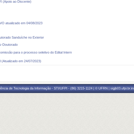
Apoio ao Discente)
atualizado em 04/08/2023
utorado Sanduíche no Exterior
ós-Doutorado
omissão para o processo seletivo do Edital Intern
al (Atualizado em 24/07/2023)
ência de Tecnologia da Informação - STI/UFPI - (86) 3215-1124 | © UFRN | sigjb03.ufpi.br.i