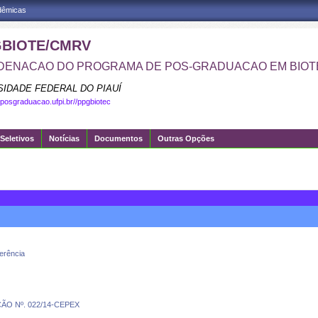
adêmicas
BIOTE/CMRV
ENACAO DO PROGRAMA DE POS-GRADUACAO EM BIOT
SIDADE FEDERAL DO PIAUÍ
.posgraduacao.ufpi.br//ppgbiotec
Seletivos
Notícias
Documentos
Outras Opções
erência
 Nº. 022/14-CEPEX