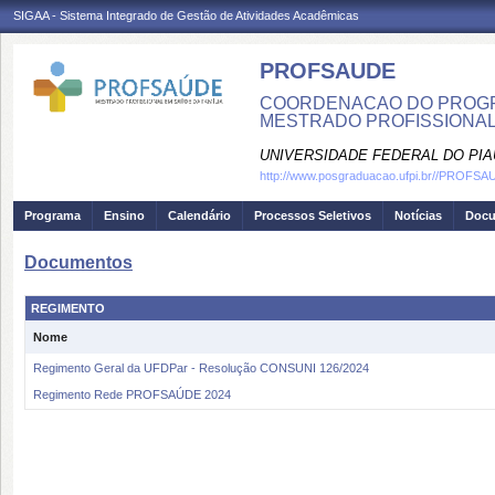
SIGAA - Sistema Integrado de Gestão de Atividades Acadêmicas
PROFSAUDE
COORDENACAO DO PROGRA
MESTRADO PROFISSIONAL
UNIVERSIDADE FEDERAL DO PIA
http://www.posgraduacao.ufpi.br//PROFS
Programa
Ensino
Calendário
Processos Seletivos
Notícias
Doc
Documentos
REGIMENTO
Nome
Regimento Geral da UFDPar - Resolução CONSUNI 126/2024
Regimento Rede PROFSAÚDE 2024