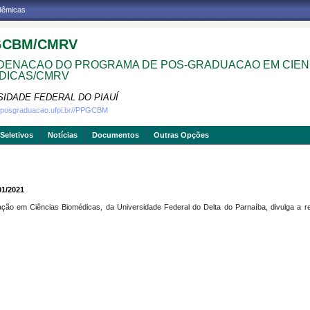
adêmicas
GCBM/CMRV
ENACAO DO PROGRAMA DE POS-GRADUACAO EM CIEN
DICAS/CMRV
SIDADE FEDERAL DO PIAUÍ
w.posgraduacao.ufpi.br//PPGCBM
Seletivos
Notícias
Documentos
Outras Opções
01/2021
ão em Ciências Biomédicas, da Universidade Federal do Delta do Parnaíba, divulga a reti