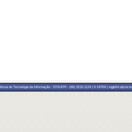
ência de Tecnologia da Informação - STI/UFPI - (86) 3215-1124 | © UFRN | sigjb04.ufpi.br.i