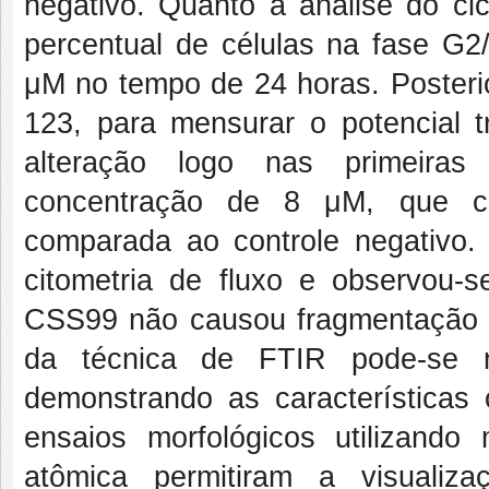
negativo. Quanto a análise do c
percentual de células na fase G2
μM no tempo de 24 horas.
Posteri
123, para mensurar o potencial t
alteração logo nas primeira
concentração de 8
μM
, que ca
comparada ao controle negativo.
citometria de fluxo e observou-
CSS99 não causou fragmentaçã
da técnica de FTIR pode-se n
demonstrando as características 
ensaios morfológicos utilizando 
atômica permitiram a visualiza