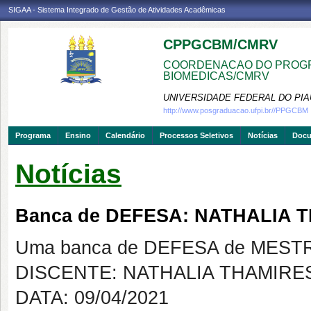
SIGAA - Sistema Integrado de Gestão de Atividades Acadêmicas
CPPGCBM/CMRV
COORDENACAO DO PROGR
BIOMEDICAS/CMRV
UNIVERSIDADE FEDERAL DO PIA
http://www.posgraduacao.ufpi.br//PPGCBM
Programa
Ensino
Calendário
Processos Seletivos
Notícias
Doc
Notícias
Banca de DEFESA: NATHALIA
Uma banca de DEFESA de MESTRAD
DISCENTE: NATHALIA THAMIR
DATA: 09/04/2021