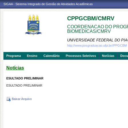
SIGAA - Sistema Integrado de Gestão de Atividades Acadêmicas
CPPGCBM/CMRV
COORDENACAO DO PROGR
BIOMEDICAS/CMRV
UNIVERSIDADE FEDERAL DO PIA
http://www.posgraduacao.ufpi.br//PPGCBM
Programa
Ensino
Calendário
Processos Seletivos
Notícias
Doc
Notícias
ESULTADO PRELIMINAR
ESULTADO PRELIMINAR
Baixar Arquivo