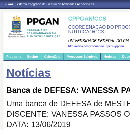
SIGAA - Sistema Integrado de Gestão de Atividades Acadêmicas
CPPGAN/CCS
COORDENACAO DO PROGR
NUTRICAO/CCS
UNIVERSIDADE FEDERAL DO PIA
http://www.posgraduacao.ufpi.br//ppgan
Programa
Ensino
Calendário
Processos Seletivos
Notícias
Doc
Notícias
Banca de DEFESA: VANESSA P
Uma banca de DEFESA de MESTRAD
DISCENTE: VANESSA PASSOS O
DATA: 13/06/2019