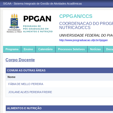
SIGAA - Sistema Integrado de Gestão de Atividades Acadêmicas
CPPGAN/CCS
COORDENACAO DO PROGR
NUTRICAO/CCS
UNIVERSIDADE FEDERAL DO PIA
http://www.posgraduacao.ufpi.br//ppgan
Programa
Ensino
Calendário
Processos Seletivos
Notícias
Doc
Corpo Docente
COMUM AS OUTRAS ÁREAS
Nome
FÁBIA DE MELLO PEREIRA
JOILANE ALVES PEREIRA FREIRE
ALIMENTOS E NUTRIÇÃO