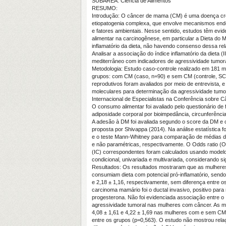
SUBÁREA: Ciência de Alimentos
RESUMO:
Introdução: O câncer de mama (CM) é uma doença crô
etiopatogenia complexa, que envolve mecanismos endó
e fatores ambientais. Nesse sentido, estudos têm evide
alimentar na carcinogênese, em particular a Dieta do 
inflamatório da dieta, não havendo consenso dessa re
Analisar a associação do índice inflamatório da dieta (
mediterrâneo com indicadores de agressividade tumo
Metodologia: Estudo caso-controle realizado em 181 m
grupos: com CM (caso, n=90) e sem CM (controle, SCM
reprodutivos foram avaliados por meio de entrevista, e
moleculares para determinação da agressividade tumora
Internacional de Especialistas na Conferência sobre C
O consumo alimentar foi avaliado pelo questionário de 
adiposidade corporal por bioimpedância, circunferência 
A adesão à DM foi avaliada segundo o score da DM e o
proposta por Shivappa (2014). Na análise estatística fo
e o teste Mann-Whitney para comparação de médias de
e não paramétricas, respectivamente. O Odds ratio (O
(IC) correspondentes foram calculados usando modelo
condicional, univariada e multivariada, considerando si
Resultados: Os resultados mostraram que as mulhere
consumiam dieta com potencial pró-inflamatório, sendo
e 2,18 ± 1,16, respectivamente, sem diferença entre os
carcinoma mamário foi o ductal invasivo, positivo para
progesterona. Não foi evidenciada associação entre o
agressividade tumoral nas mulheres com câncer. As 
4,08 ± 1,61 e 4,22 ± 1,69 nas mulheres com e sem CM
entre os grupos (p=0,563). O estudo não mostrou rela