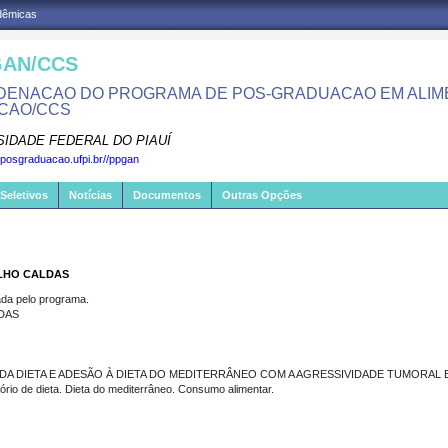
adêmicas
AN/CCS
ENACAO DO PROGRAMA DE POS-GRADUACAO EM ALIM
CAO/CCS
SIDADE FEDERAL DO PIAUÍ
.posgraduacao.ufpi.br//ppgan
Seletivos
Notícias
Documentos
Outras Opções
ALHO CALDAS
a pelo programa.
DAS
 DA DIETA E ADESÃO À DIETA DO MEDITERRÂNEO COM A AGRESSIVIDADE TUMORA
o de dieta. Dieta do mediterrâneo. Consumo alimentar.