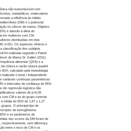
nica não transmissível com
crinos, metabólicos, moleculares
nciado a influência do hábito
Mediterrâneo (DM) e o potencial
lação no câncer de mama. Objetivo:
IID®) e adesão à dieta do
ral em mulheres com CM.
ulheres distribuídas em dois
; n=91). Os aspectos clínicos e
 a classificação dos subtipos
l foi realizada segundo o Painel
âncer de Mama St. Gallen (2011).
frequência alimentar (QFA) e a
da cintura e razão cintura quadril.
 IID®, calculado pela metodologia
i realizado o teste t independente
 variáveis contínuas paramétricas
R) e intervalos de confiança de 95%
s de regressão logística não
gnificativos valores de p<0,05.
s com CM e as do grupo controle
 a média do IID® de 1,87 ± 1,27
 grupos. O principal tipo de
 receptor de estrogênio/ou
 IID® e os parâmetros de
médias dos scores da DM foram de
, respectivamente, sem diferença
ção entre o risco de CM e os