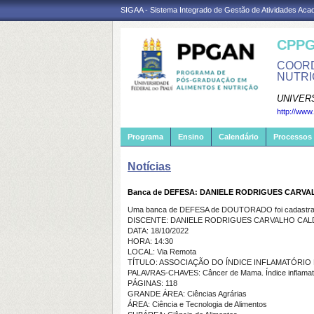
SIGAA - Sistema Integrado de Gestão de Atividades Ac
CPPG
COORD
NUTRI
UNIVER
http://www
Programa
Ensino
Calendário
Processos 
Notícias
Banca de DEFESA: DANIELE RODRIGUES CARV
Uma banca de DEFESA de DOUTORADO foi cadastrad
DISCENTE: DANIELE RODRIGUES CARVALHO CAL
DATA: 18/10/2022
HORA: 14:30
LOCAL: Via Remota
TÍTULO: ASSOCIAÇÃO DO ÍNDICE INFLAMATÓRIO
PALAVRAS-CHAVES: Câncer de Mama. Índice inflamatóri
PÁGINAS: 118
GRANDE ÁREA: Ciências Agrárias
ÁREA: Ciência e Tecnologia de Alimentos