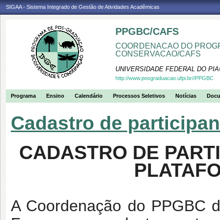
SIGAA - Sistema Integrado de Gestão de Atividades Acadêmicas
PPGBC/CAFS
COORDENACAO DO PROGR
CONSERVACAO/CAFS
UNIVERSIDADE FEDERAL DO PIA
http://www.posgraduacao.ufpi.br//PPGBC
Programa
Ensino
Calendário
Processos Seletivos
Notícias
Doc
Cadastro de participan
CADASTRO DE PARTI
PLATAF
A Coordenação do PPGBC dis