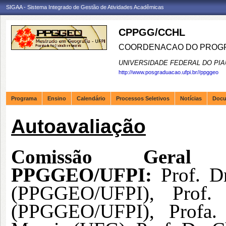
SIGAA - Sistema Integrado de Gestão de Atividades Acadêmicas
CPPGG/CCHL
COORDENACAO DO PROGR
UNIVERSIDADE FEDERAL DO PIA
http://www.posgraduacao.ufpi.br//ppggeo
Programa
Ensino
Calendário
Processos Seletivos
Notícias
Doc
Autoavaliação
Comissão Geral
PPGGEO/UFPI:
Prof. D
(PPGGEO/UFPI), Prof.
(PPGGEO/UFPI), Profa.