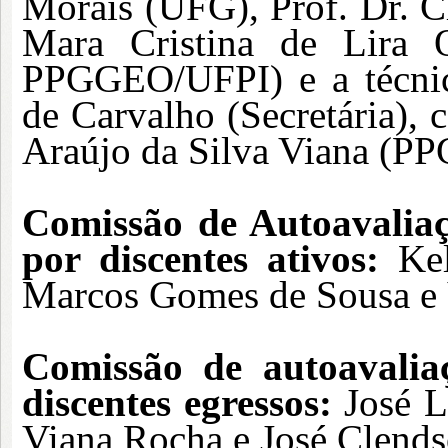
Morais (UFG), Prof. Dr. C
Mara Cristina de Lira Ol
PPGGEO/UFPI) e a técnica
de Carvalho (Secretária), 
Araújo da Silva Viana (P
Comissão de Autoavali
por discentes ativos:
Kel
Marcos Gomes de Sousa e 
Comissão de
autoavali
discentes egressos:
José 
Viana Rocha e José Clend