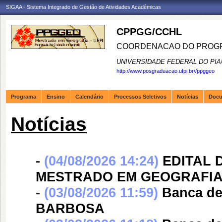
SIGAA - Sistema Integrado de Gestão de Atividades Acadêmicas
CPPGG/CCHL
COORDENACAO DO PROGR
UNIVERSIDADE FEDERAL DO PIA
http://www.posgraduacao.ufpi.br//ppggeo
Programa
Ensino
Calendário
Processos Seletivos
Notícias
Doc
Notícias
-
(04/08/2026 14:24)
EDITAL 
MESTRADO EM GEOGRAFIA - 
-
(03/08/2026 11:59)
Banca d
BARBOSA